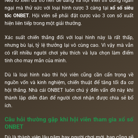
Nếu lô xiên đã trở nên dễ dàng và hội viên thì đừng ngần
ngại mà thử sức với loại hình cược 3 càng tại
xổ số siêu
tốc ONBET
. Hội viên sẽ phải đặt cược vào 3 con số xuất
hiện liên tiếp trong một giải thưởng.
Xác suất chiến thắng đối với loại hình này là rất thấp,
nhưng bù lại, tỷ lệ thưởng lại vô cùng cao. Vì vậy mà vẫn
có rất nhiều người chơi yêu thích và lựa chọn làm điểm
tính cho may mắn của mình.
Dù là loại hình nào thì hội viên cũng cần cẩn trọng về
nguồn vốn và kinh nghiệm, chiến thuật để tăng tối đa cơ
hội thắng. Nhà cái ONBET luôn chú ý đến vấn đề này khi
thành lập diễn đàn để người chơi nhận được chia sẻ bổ
ích.
Câu hỏi thường gặp khi hội viên tham gia xổ số
ONBET
Dù là thành viên lâu năm hay người chơi mới, bạn cũng sẽ