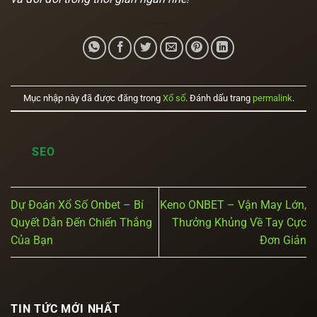
Mục nhập này đã được đăng trong
Xổ số
. Đánh dấu trang
permalink
.
SEO
Dự Đoán Xổ Số Onbet – Bí
Keno ONBET – Vận May Lớn,
Quyết Dẫn Đến Chiến Thắng
Thưởng Khủng Về Tay Cực
Của Bạn
Đơn Giản
TIN TỨC MỚI NHẤT