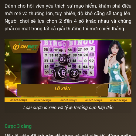
Dành cho hội viên yêu thích sự mạo hiểm, khám phá điều
mới mẻ và thưởng lớn, tuy nhiên, độ khó cũng sẽ tăng lên.
Người chơi sẽ lựa chọn 2 đến 4 số khác nhau và chúng
phải có mặt trong tất cả giải thưởng thì mới chiến thắng.
Loại cược lô xiên với tỷ lệ thưởng cực hấp dẫn
Cược 3 càng