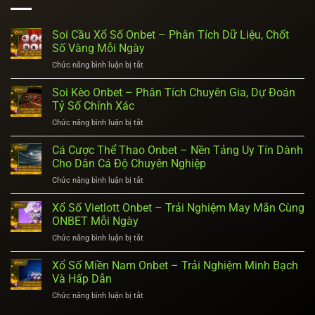
Soi Cầu Xổ Số Onbet – Phân Tích Dữ Liệu, Chốt
Số Vàng Mỗi Ngày
Chức năng bình luận bị tắt
ở
Soi
Cầu
Soi Kèo Onbet – Phân Tích Chuyên Gia, Dự Đoán
Xổ
Tỷ Số Chính Xác
Số
Chức năng bình luận bị tắt
ở
Onbet
Soi
–
Kèo
Cá Cược Thể Thao Onbet – Nền Tảng Uy Tín Dành
Phân
Onbet
Tích
Cho Dân Cá Độ Chuyên Nghiệp
–
Dữ
Chức năng bình luận bị tắt
ở
Phân
Liệu,
Cá
Tích
Chốt
Cược
Xổ Số Vietlott Onbet – Trải Nghiệm May Mắn Cùng
Chuyên
Số
Thể
Gia,
ONBET Mỗi Ngày
Vàng
Thao
Dự
Mỗi
Chức năng bình luận bị tắt
ở
Onbet
Đoán
Ngày
Xổ
–
Tỷ
Số
Xổ Số Miền Nam Onbet – Trải Nghiệm Minh Bạch
Nền
Số
Vietlott
Tảng
Và Hấp Dẫn
Chính
Onbet
Uy
Xác
Chức năng bình luận bị tắt
ở
–
Tín
Xổ
Trải
Dành