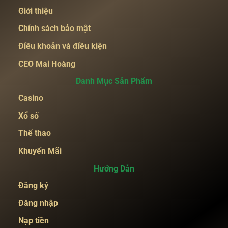
Giới thiệu
Chính sách bảo mật
Điều khoản và điều kiện
CEO Mai Hoàng
Danh Mục Sản Phẩm
Casino
Xổ số
Thể thao
Khuyến Mãi
Hướng Dẫn
Đăng ký
Đăng nhập
Nạp tiền