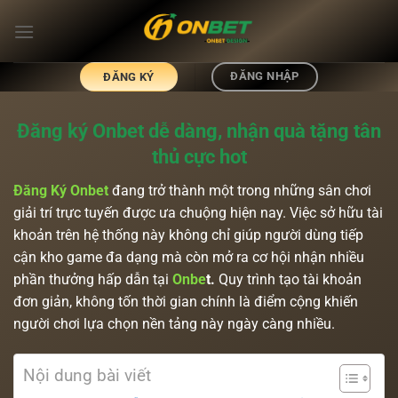
Chuyển
đến
nội
dung
ĐĂNG NHẬP
ĐĂNG KÝ
Đăng ký Onbet dễ dàng, nhận quà tặng tân
thủ cực hot
Đăng Ký Onbet
đang trở thành một trong những sân chơi
giải trí trực tuyến được ưa chuộng hiện nay. Việc sở hữu tài
khoản trên hệ thống này không chỉ giúp người dùng tiếp
cận kho game đa dạng mà còn mở ra cơ hội nhận nhiều
phần thưởng hấp dẫn tại
Onbe
t.
Quy trình tạo tài khoản
đơn giản, không tốn thời gian chính là điểm cộng khiến
người chơi lựa chọn nền tảng này ngày càng nhiều.
Nội dung bài viết