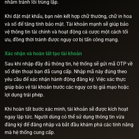
nhằm tránh lỗi trùng lặp.
Khi đặt mật khẩu, bạn nên kết hợp chữ thường, chữ in hoa
và số để tăng tính bảo mật. Tài khoản mạnh sẽ giúp bảo
vệ thông tin tài chính và hoạt động cá cược một cách tối
ưu, đồng thời tránh được nguy cơ bị tấn công mạng.
Xác nhận và hoàn tất tạo tài khoản
Sau khi nhập đầy đủ thông tin, hệ thống sẽ gửi mã OTP về
số điện thoại bạn đã cung cấp. Nhập mã này đúng theo
yêu cầu để xác nhận hành động đăng ký. Việc xác thực
giúp bảo vệ tài khoản trước các nguy cơ bị giả mạo hoặc
lợi dụng trái phép.
Khi hoàn tất bước xác minh, tài khoản sẽ được kích hoạt
ngay lập tức. Người dùng có thể sử dụng thông tin vừa
đăng ký để đăng nhập và bắt đầu khám phá các tính năng
mà hệ thống cung cấp.