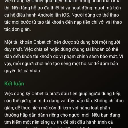
Việc đăng ký Onbet qua điện thoại di động hoàn toàn khả
thi. Nền tảng hỗ trợ đa thiết bị và hoạt động mượt mà trên
cả hệ điều hành Android lẫn iOS. Người dùng có thể thao
tác mọi bước từ tạo tài khoản đến nạp tiền chỉ với vài thao
tác đơn giản.
Một tài khoản Onbet chỉ nên được sử dụng bởi một người
duy nhất. Việc chia sẻ hoặc dùng chung tài khoản có thể
dẫn đến khóa tài khoản do vi phạm chính sách bảo mật. Vì
vậy, mỗi người chơi nên tạo riêng một hồ sơ để đảm bảo
quyền lợi cá nhân.
Kết luận
Việc đăng ký Onbet là bước đầu tiên giúp người dùng tiếp
cận thế giới giải trí đa dạng và đầy hấp dẫn. Không chỉ đơn
giản, dễ thực hiện mà còn đi kèm với hàng loạt phần
thưởng hấp dẫn dành riêng cho người mới. Nếu bạn đang
tìm kiếm một nền tảng uy tín để bắt đầu hành trình cá