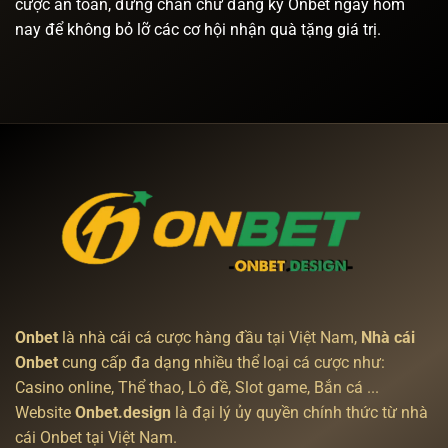
cược an toàn, đừng chần chừ đăng ký Onbet ngay hôm
nay để không bỏ lỡ các cơ hội nhận quà tặng giá trị.
Onbet
là nhà cái cá cược hàng đầu tại Việt Nam,
Nhà cái
Onbet
cung cấp đa dạng nhiều thể loại cá cược như:
Casino online, Thể thao, Lô đề, Slot game, Bắn cá ...
Website
Onbet.design
là đại lý ủy quyền chính thức từ nhà
cái Onbet tại Việt Nam.