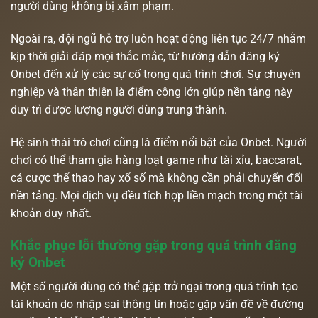
người dùng không bị xâm phạm.
Ngoài ra, đội ngũ hỗ trợ luôn hoạt động liên tục 24/7 nhằm
kịp thời giải đáp mọi thắc mắc, từ hướng dẫn đăng ký
Onbet đến xử lý các sự cố trong quá trình chơi. Sự chuyên
nghiệp và thân thiện là điểm cộng lớn giúp nền tảng này
duy trì được lượng người dùng trung thành.
Hệ sinh thái trò chơi cũng là điểm nổi bật của Onbet. Người
chơi có thể tham gia hàng loạt game như tài xỉu, baccarat,
cá cược thể thao hay xổ số mà không cần phải chuyển đổi
nền tảng. Mọi dịch vụ đều tích hợp liền mạch trong một tài
khoản duy nhất.
Khắc phục lỗi thường gặp trong quá trình đăng
ký Onbet
Một số người dùng có thể gặp trở ngại trong quá trình tạo
tài khoản do nhập sai thông tin hoặc gặp vấn đề về đường