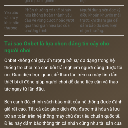
giá trị trải nghiệm.
hội.
Phần thưởng có thể bị hủy
Người dùng nên đọc kỹ
Yêu cầu
nếu không hoàn thành yêu
điều khoản khuyến mãi
và lưu ý
cầu về vòng cược hoặc vượt
trước khi tham gia để
khi nhận
quá thời gian hiệu lực của
đảm bảo đủ điều kiện
thưởng
chương trình.
nhận thưởng.
Tại sao Onbet là lựa chọn đáng tin cậy cho
người chơi
Onbet không chỉ gây ấn tượng bởi sự đa dạng trong hệ
thống trò chơi mà còn bởi trải nghiệm người dùng được tối
ưu. Giao diện trực quan, dễ thao tác trên cả máy tính lẫn
thiết bị di động giúp người chơi dễ dàng tiếp cận và thao
tác ngay từ lần đầu.
Bên cạnh đó, chính sách bảo mật của hệ thống được đánh
giá rất cao. Tất cả các giao dịch đều được mã hóa và lưu
trữ an toàn trên hệ thống máy chủ đạt tiêu chuẩn quốc tế.
Điều này đảm bảo thông tin cá nhân cũng như tài sản của