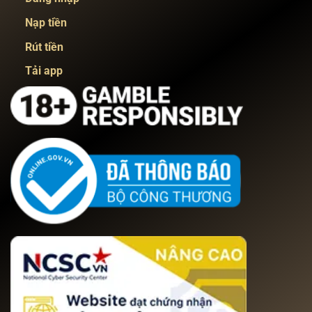
Nạp tiền
Rút tiền
Tải app