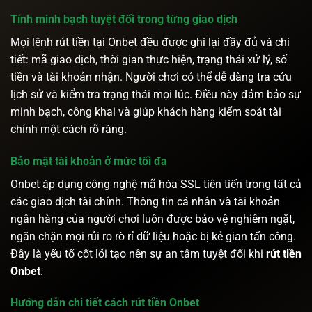
Tính minh bạch tuyệt đối trong từng giao dịch
Mọi lệnh rút tiền tại Onbet đều được ghi lại đầy đủ và chi
tiết: mã giao dịch, thời gian thực hiện, trạng thái xử lý, số
tiền và tài khoản nhận. Người chơi có thể dễ dàng tra cứu
lịch sử và kiểm tra trạng thái mọi lúc. Điều này đảm bảo sự
minh bạch, công khai và giúp khách hàng kiểm soát tài
chính một cách rõ ràng.
Bảo mật tài khoản ở mức tối đa
Onbet áp dụng công nghệ mã hóa SSL tiên tiến trong tất cả
các giao dịch tài chính. Thông tin cá nhân và tài khoản
ngân hàng của người chơi luôn được bảo vệ nghiêm ngặt,
ngăn chặn mọi rủi ro rò rỉ dữ liệu hoặc bị kẻ gian tấn công.
Đây là yếu tố cốt lõi tạo nên sự an tâm tuyệt đối khi
rút tiền
Onbet
.
Hướng dẫn chi tiết cách rút tiền Onbet