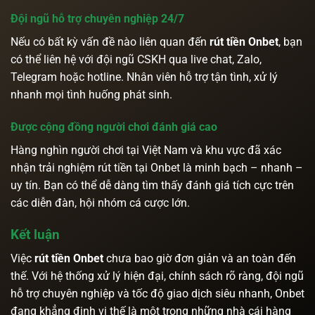
Đội ngũ hỗ trợ chuyên nghiệp 24/7
Nếu có bất kỳ vấn đề nào liên quan đến
rút tiền Onbet
, bạn
có thể liên hệ với đội ngũ CSKH qua live chat, Zalo,
Telegram hoặc hotline. Nhân viên hỗ trợ tận tình, xử lý
nhanh mọi tình huống phát sinh.
Được cộng đồng người chơi đánh giá cao
Hàng nghìn người chơi tại Việt Nam và khu vực đã xác
nhận trải nghiệm rút tiền tại Onbet là minh bạch – nhanh –
uy tín. Bạn có thể dễ dàng tìm thấy đánh giá tích cực trên
các diễn đàn, hội nhóm cá cược lớn.
Kết luận
Việc
rút tiền Onbet
chưa bao giờ đơn giản và an toàn đến
thế. Với hệ thống xử lý hiện đại, chính sách rõ ràng, đội ngũ
hỗ trợ chuyên nghiệp và tốc độ giao dịch siêu nhanh, Onbet
đang khẳng định vị thế là một trong những nhà cái hàng