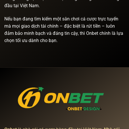
đầu tại Việt Nam.
Nếu bạn đang tìm kiếm một sân chơi cá cược trực tuyến
mà mọi giao dịch tài chính – đặc biệt là rút tiền – luôn
đảm bảo minh bạch và đáng tin cậy, thì Onbet chính là lựa
chọn tối ưu dành cho bạn.