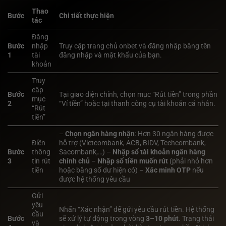
Thao
Bước
Chi tiết thực hiện
tác
Đăng
Bước
nhập
Truy cập trang chủ
onbet
và đăng nhập bằng tên
1
tài
đăng nhập và mật khẩu của bạn.
khoản
Truy
cập
Bước
Tại giao diện chính, chọn mục “Rút tiền” trong phần
mục
2
“Ví tiền” hoặc tại thanh công cụ tài khoản cá nhân.
“Rút
tiền”
–
Chọn ngân hàng nhận
: Hơn 30 ngân hàng được
Điền
hỗ trợ (Vietcombank, ACB, BIDV, Techcombank,
Bước
thông
Sacombank,…) –
Nhập số tài khoản ngân hàng
3
tin rút
chính chủ
–
Nhập số tiền muốn rút
(phải nhỏ hơn
tiền
hoặc bằng số dư hiện có) –
Xác minh OTP
nếu
được hệ thống yêu cầu
Gửi
yêu
Nhấn “Xác nhận” để gửi yêu cầu rút tiền. Hệ thống
cầu
Bước
sẽ xử lý tự động trong vòng
3–10 phút
. Trạng thái
và