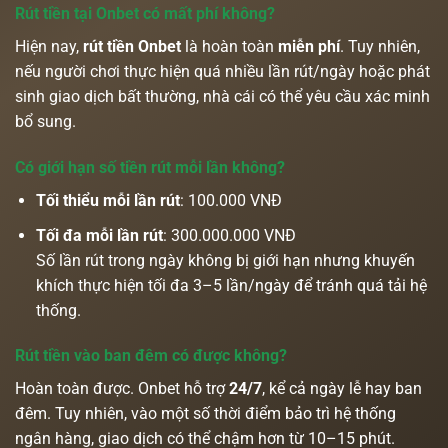
Rút tiền tại Onbet có mất phí không?
Hiện nay,
rút tiền Onbet
là hoàn toàn
miễn phí
. Tuy nhiên,
nếu người chơi thực hiện quá nhiều lần rút/ngày hoặc phát
sinh giao dịch bất thường, nhà cái có thể yêu cầu xác minh
bổ sung.
Có giới hạn số tiền rút mỗi lần không?
Tối thiểu mỗi lần rút
: 100.000 VNĐ
Tối đa mỗi lần rút
: 300.000.000 VNĐ
Số lần rút trong ngày không bị giới hạn nhưng khuyến
khích thực hiện tối đa 3–5 lần/ngày để tránh quá tải hệ
thống.
Rút tiền vào ban đêm có được không?
Hoàn toàn được. Onbet hỗ trợ
24/7
, kể cả ngày lễ hay ban
đêm. Tuy nhiên, vào một số thời điểm bảo trì hệ thống
ngân hàng, giao dịch có thể chậm hơn từ 10–15 phút.