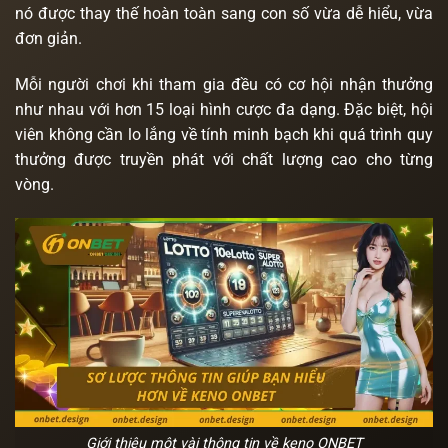
nó được thay thế hoàn toàn sang con số vừa dễ hiểu, vừa
đơn giản.
Mỗi người chơi khi tham gia đều có cơ hội nhận thưởng
như nhau với hơn 15 loại hình cược đa dạng. Đặc biệt, hội
viên không cần lo lắng về tính minh bạch khi quá trình quy
thưởng được truyền phát với chất lượng cao cho từng
vòng.
Giới thiệu một vài thông tin về keno ONBET