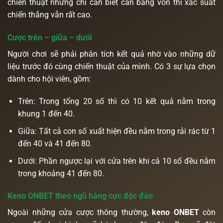
chiến thuật nhưng chỉ cần biết cân bằng vốn thì xác suất
chiến thắng vẫn rất cao.
Cược trên – giữa – dưới
Người chơi sẽ phải phân tích kết quả nhờ vào những dữ
liệu trước đó cùng chiến thuật của mình. Có 3 sự lựa chọn
dành cho hội viên, gồm:
Trên: Trong tổng 20 số thì có 10 kết quả nằm trong
khung 1 đến 40.
Giữa: Tất cả con số xuất hiện đều nằm trong rải rác từ 1
đến 40 và 41 đến 80.
Dưới: Phần ngược lại với cửa trên khi cả 10 số đều nằm
trong khoảng 41 đến 80.
Keno ONBET theo ngũ hàng cực độc đáo
Ngoài những cửa cược thông thường,
keno ONBET
còn