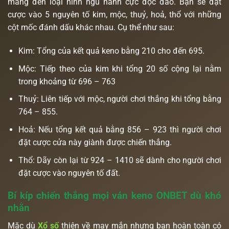
mang đến loại hình ngũ hành cực độc đáo. Bạn sẽ đặt
cược vào 5 nguyên tố kim, mộc, thuỷ, hoả, thổ với những
cột mốc đánh dấu khác nhau. Cụ thể như sau:
Kim: Tổng của kết quả keno bằng 210 cho đến 695.
Mộc: Tiếp theo của kim khi tổng 20 số cộng lại nằm
trong khoảng từ 696 – 763
Thuỷ: Liên tiếp với mộc, người chơi thắng khi tổng bằng
764 – 855.
Hoả: Nếu tổng kết quả bằng 856 – 923 thì người chơi
đặt cược cửa này giành được chiến thắng.
Thổ: Dãy còn lại từ 924 – 1410 sẽ dành cho người chơi
đặt cược vào nguyên tố đất.
Bí kíp chiến thắng mọi ván keno ONBET dù khó
nhằn
Mặc dù
Xổ số
thiên về may mắn nhưng bạn hoàn toàn có