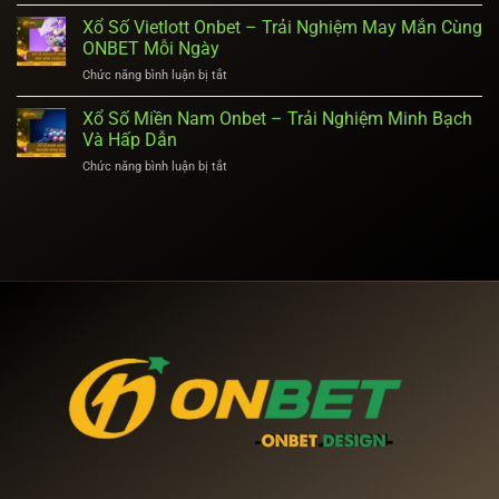
Cá
Tích
Chốt
Cược
Xổ Số Vietlott Onbet – Trải Nghiệm May Mắn Cùng
Chuyên
Số
Thể
Gia,
ONBET Mỗi Ngày
Vàng
Thao
Dự
Mỗi
Chức năng bình luận bị tắt
ở
Onbet
Đoán
Ngày
Xổ
–
Tỷ
Số
Xổ Số Miền Nam Onbet – Trải Nghiệm Minh Bạch
Nền
Số
Vietlott
Tảng
Và Hấp Dẫn
Chính
Onbet
Uy
Xác
Chức năng bình luận bị tắt
ở
–
Tín
Xổ
Trải
Dành
Số
Nghiệm
Cho
Miền
May
Dân
Nam
Mắn
Cá
Onbet
Cùng
Độ
–
ONBET
Chuyên
Trải
Mỗi
Nghiệp
Nghiệm
Ngày
Minh
Bạch
Và
Hấp
Dẫn