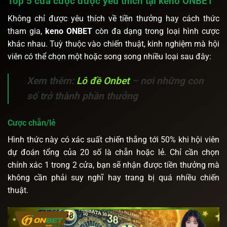
Top 5 cửa cược được yêu thích tại keno ONBET
Không chỉ được yêu thích về tiền thưởng hay cách thức
tham gia,
keno ONBET
còn đa dạng trong loại hình cược
khác nhau. Tuỳ thuộc vào chiến thuật, kinh nghiệm mà hội
viên có thể chọn một hoặc song song nhiều loại sau đây:
Xem thêm:
Lô đề Onbet
– nơi những con
số trở thành phần thưởng
Cược chẵn/lẻ
Hình thức này có xác suất chiến thắng tới 50% khi hội viên
dự đoán tổng của 20 số là chẵn hoặc lẻ. Chỉ cần chọn
chính xác 1 trong 2 cửa, bạn sẽ nhận được tiền thưởng mà
không cần phải suy nghĩ hay trang bị quá nhiều chiến
thuật.