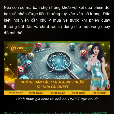
Nếu con số mà bạn chọn trùng khớp với kết quả phiên đó,
bạn sẽ nhận được tiền thưởng tuỳ vào vào số lượng. Đặc
biệt, hội viên cần chú ý mua vé trước khi phiên quay
thưởng bắt đầu và chỉ được sử dụng cho một vòng quay
đó mà thôi.
Cách tham gia keno tại nhà cái ONBET cực chuẩn