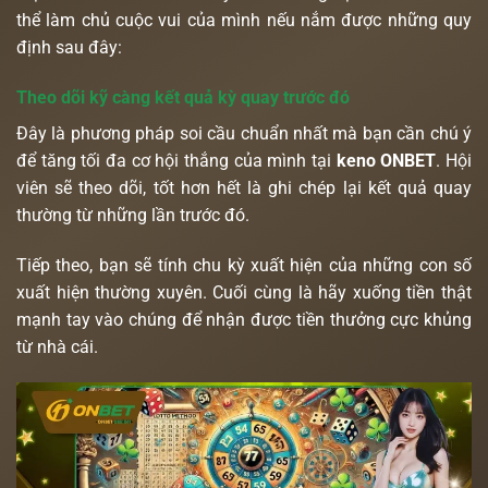
thể làm chủ cuộc vui của mình nếu nắm được những quy
định sau đây:
Theo dõi kỹ càng kết quả kỳ quay trước đó
Đây là phương pháp soi cầu chuẩn nhất mà bạn cần chú ý
để tăng tối đa cơ hội thắng của mình tại
keno ONBET
. Hội
viên sẽ theo dõi, tốt hơn hết là ghi chép lại kết quả quay
thường từ những lần trước đó.
Tiếp theo, bạn sẽ tính chu kỳ xuất hiện của những con số
xuất hiện thường xuyên. Cuối cùng là hãy xuống tiền thật
mạnh tay vào chúng để nhận được tiền thưởng cực khủng
từ nhà cái.