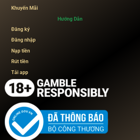
Khuyến Mãi
Hướng Dẫn
Đăng ký
Đăng nhập
Nạp tiền
Rút tiền
Tải app