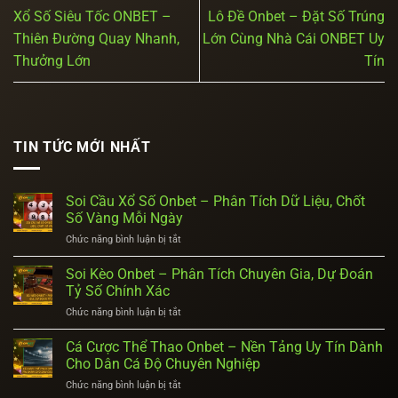
Xổ Số Siêu Tốc ONBET –
Lô Đề Onbet – Đặt Số Trúng
Thiên Đường Quay Nhanh,
Lớn Cùng Nhà Cái ONBET Uy
Thưởng Lớn
Tín
TIN TỨC MỚI NHẤT
Soi Cầu Xổ Số Onbet – Phân Tích Dữ Liệu, Chốt
Số Vàng Mỗi Ngày
Chức năng bình luận bị tắt
ở
Soi
Cầu
Soi Kèo Onbet – Phân Tích Chuyên Gia, Dự Đoán
Xổ
Tỷ Số Chính Xác
Số
Chức năng bình luận bị tắt
ở
Onbet
Soi
–
Kèo
Cá Cược Thể Thao Onbet – Nền Tảng Uy Tín Dành
Phân
Onbet
Tích
Cho Dân Cá Độ Chuyên Nghiệp
–
Dữ
Chức năng bình luận bị tắt
ở
Phân
Liệu,