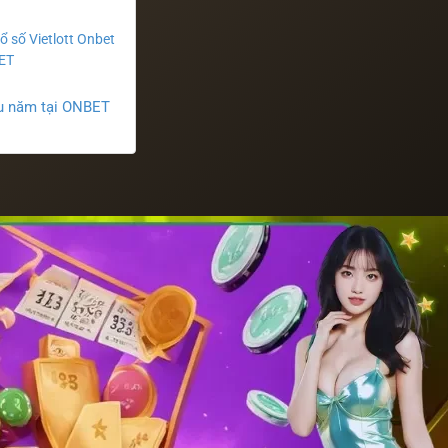
ổ số Vietlott Onbet
BET
âu năm tại ONBET