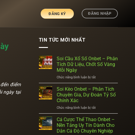
ĐĂNG NHẬP
ĐĂNG KÝ
TIN TỨC MỚI NHẤT
gày
Soi Cầu Xổ Số Onbet – Phân
Tích Dữ Liệu, Chốt Số Vàng
Mỗi Ngày
Chức năng bình luận bị tắt
ở
Soi
ì đến điểm
Cầu
Soi Kèo Onbet – Phân Tích
i ngày tại
Xổ
Chuyên Gia, Dự Đoán Tỷ Số
Số
Chính Xác
Onbet
Chức năng bình luận bị tắt
ở
–
Soi
Phân
Kèo
Tích
Cá Cược Thể Thao Onbet –
Onbet
Dữ
Nền Tảng Uy Tín Dành Cho
–
Liệu,
Dân Cá Độ Chuyên Nghiệp
Phân
Chốt