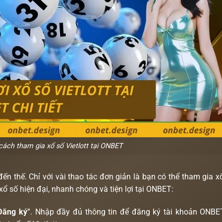
ách tham gia xổ số Vietlott tại ONBET
ến thế. Chỉ với vài thao tác đơn giản là bạn có thể tham gia x
xổ số hiện đại, nhanh chóng và tiện lợi tại ONBET:
Đăng ký
”. Nhập đầy đủ thông tin để đăng ký tài khoản ONBET