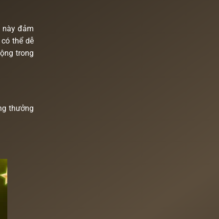
ều này đảm
 có thể dễ
động trong
úng thưởng