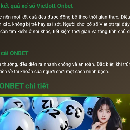
 kết quả xổ số Vietlott Onbet
thức nên mọi kết quả đều được đồng bộ theo thời gian thực. Đi
ác, không bị trễ hay sai sót. Người chơi xổ số Vietlott tại đây
cần tìm kiếm ở nơi khác, tiết kiệm thời gian và tăng tính chủ 
à cái ONBET
ận thưởng, đều diễn ra nhanh chóng và an toàn. Đặc biệt, khi tr
 tiền về tài khoản của người chơi một cách minh bạch.
 ONBET chi tiết