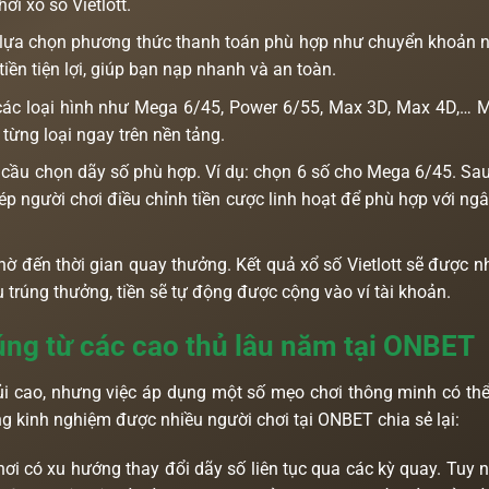
ơi xổ số Vietlott.
 lựa chọn phương thức thanh toán phù hợp như chuyển khoản 
iền tiện lợi, giúp bạn nạp nhanh và an toàn.
các loại hình như Mega 6/45, Power 6/55, Max 3D, Max 4D,… M
 từng loại ngay trên nền tảng.
 cầu chọn dãy số phù hợp. Ví dụ: chọn 6 số cho Mega 6/45. Sa
người chơi điều chỉnh tiền cược linh hoạt để phù hợp với ng
hờ đến thời gian quay thưởng. Kết quả xổ số Vietlott sẽ được n
 trúng thưởng, tiền sẽ tự động được cộng vào ví tài khoản.
rúng từ các cao thủ lâu năm tại ONBET
 rủi cao, nhưng việc áp dụng một số mẹo chơi thông minh có th
ng kinh nghiệm được nhiều người chơi tại ONBET chia sẻ lại:
ơi có xu hướng thay đổi dãy số liên tục qua các kỳ quay. Tuy n