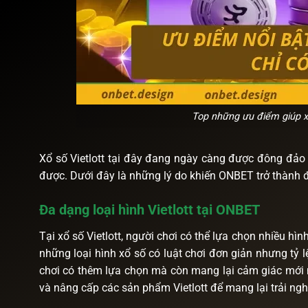
Top những ưu điểm giúp xổ
Xổ số Vietlott tại đây đang ngày càng được đông đảo 
được. Dưới đây là những lý do khiến ONBET trở thành đ
Đa dạng loại hình Vietlott tại ONBET
Tại xổ số Vietlott, người chơi có thể lựa chọn nhiều 
những loại hình xổ số có luật chơi đơn giản nhưng tỷ
chơi có thêm lựa chọn mà còn mang lại cảm giác mới m
và nâng cấp các sản phẩm Vietlott để mang lại trải ng