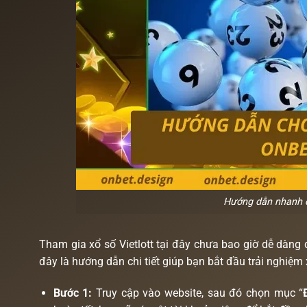
Hướng dẫn nhanh c
Tham gia xổ số Vietlott tại đây chưa bao giờ dễ dàng đ
đây là hướng dẫn chi tiết giúp bạn bắt đầu trải nghiệm 
Bước 1:
Truy cập vào website, sau đó chọn mục “