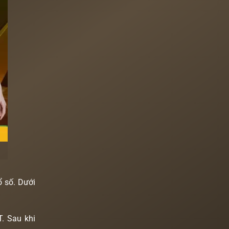
ổ số. Dưới
. Sau khi