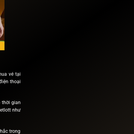
mua vé tại
điện thoại
 thời gian
etlott như
chắc trong