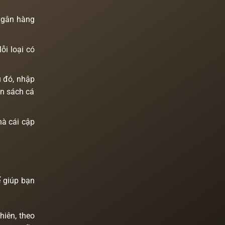
ngân hàng
ỗi loại có
u đó, nhập
ân sách cá
hà cái cập
ể giúp bạn
hiên, theo