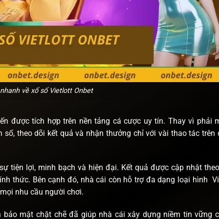
 nhanh về xổ số Vietlott Onbet
uyến được tích hợp trên nền tảng cá cược uy tín. Thay vì phải 
số, theo dõi kết quả và nhận thưởng chỉ với vài thao tác trên 
 sự tiện lợi, minh bạch và hiện đại. Kết quả được cập nhật theo
ính thức. Bên cạnh đó, nhà cái còn hỗ trợ đa dạng loại hình Vi
mọi nhu cầu người chơi.
ch bảo mật chặt chẽ đã giúp nhà cái xây dựng niềm tin vững 