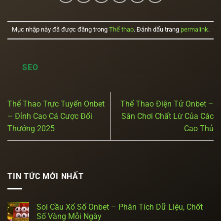
Mục nhập này đã được đăng trong
Thể thao
. Đánh dấu trang
permalink
.
SEO
Thể Thao Trực Tuyến Onbet
Thể Thao Điện Tử Onbet –
– Đỉnh Cao Cá Cược Đổi
Sân Chơi Chất Lừ Của Các
Thưởng 2025
Cao Thủ
TIN TỨC MỚI NHẤT
Soi Cầu Xổ Số Onbet – Phân Tích Dữ Liệu, Chốt
Số Vàng Mỗi Ngày