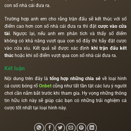
con số nhà cái đưa ra.
Trường hợp anh em cho rằng trận đấu sẽ kết thúc với số
điểm cao hơn con số nhà cái đưa ra thì đặt
cược vào cửa
tài
. Ngược lại, nếu anh em phân tích và thấy số điểm
không có khả năng vượt qua con số đấy thì hãy đặt cược
vào cửa xỉu. Kết quả sẽ được xác định
khi trận đấu kết
thúc
hoặc khi số điểm vượt qua con số nhà cái đưa ra.
Kết luận
Nội dung trên đây là
tổng hợp những chia sẻ
về loại hình
cá cươc bóng rổ
Onbet
cũng như tất tần tật các lưu ý người
chơi cần nắm bắt trước khi tham gia. Hy vọng những thông
tin hữu ích này sẽ giúp các bạn có những trải nghiệm cá
cược tốt nhất tại loại hình này.