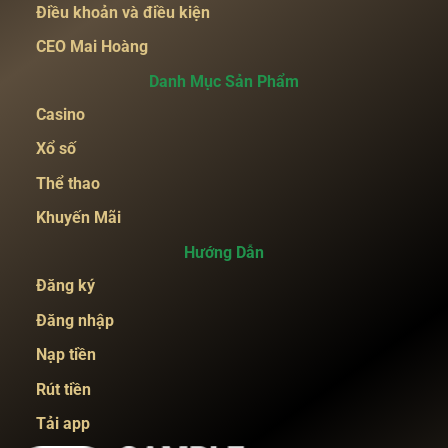
Điều khoản và điều kiện
CEO Mai Hoàng
Danh Mục Sản Phẩm
Casino
Xổ số
Thể thao
Khuyến Mãi
Hướng Dẫn
Đăng ký
Đăng nhập
Nạp tiền
Rút tiền
Tải app