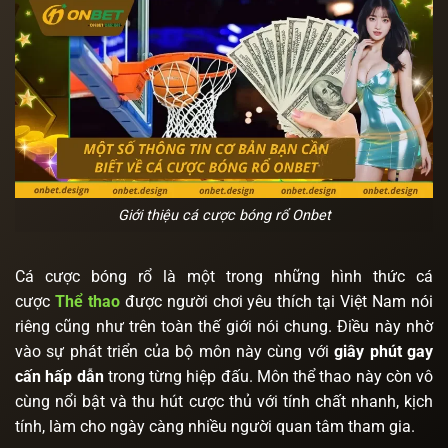
Giới thiệu cá cược bóng rổ Onbet
Cá cược bóng rổ là một trong những hình thức cá
cược
Thể thao
được người chơi yêu thích tại Việt Nam nói
riêng cũng như trên toàn thế giới nói chung. Điều này nhờ
vào sự phát triển của bộ môn này cùng với
giây phút gay
cấn hấp dẫn
trong từng hiệp đấu. Môn thể thao này còn vô
cùng nổi bật và thu hút cược thủ với tính chất nhanh, kịch
tính, làm cho ngày càng nhiều người quan tâm tham gia.